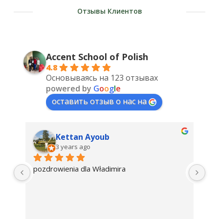
Отзывы Клиентов
Accent School of Polish
4.8
Основываясь на 123 отзывах
powered by
G
o
o
g
l
e
оставить отзыв о нас на
Kettan Ayoub
3 years ago
pozdrowienia dla Władimira
Szk
tra
e 
Nau
pr
tym